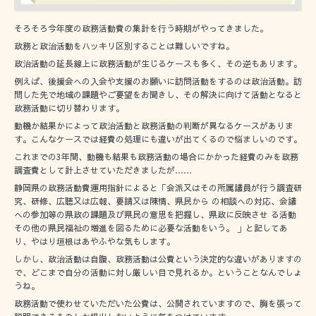
そろそろ今年度の政務活動費の集計を行う時期がやってきました。
政務と政治活動をハッキリ区別することは難しいですね。
政治活動の延長線上に政務活動が生じるケースも多く、その逆もあります。
例えば、後援会への入会や支援のお願いに訪問活動をするのは政治活動。訪
問した先で地域の課題やご要望をお聞きし、その解決に向けて活動となると
政務活動に切り替わります。
動機か結果かによって政治活動と政務活動の判断が異なるケースがありま
す。こんなケースでは経費の処理にも違いが出てくるので悩ましいのです。
これまでの3年間、動機も結果も政務活動の場合にかかった経費のみを政務
調査費として計上させていただきましたが……
静岡県の政務活動費運用指針によると「会派又はその所属議員が行う調査研
究、研修、広聴又は広報、要請又は陳情、県民から の相談への対応、会議
への参加等の県政の課題及び県民の意思を把握し、県政に反映させ る活動
その他の県民福祉の増進を図るために必要な活動をいう。 」と記してあ
り、やはり垣根はあやふやな気もします。
しかし、政治活動は自腹、政務活動は公費という決定的な違いがありますの
で、どこまで自分の活動に対し厳しい目で見れるか。ということなんでしょ
うね。
政務活動で使わせていただいた公費は、公開されていますので、胸を張って