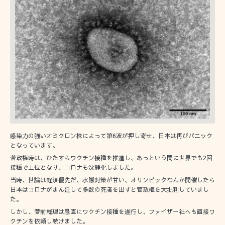
感染力の強いオミクロン株によって第6波が押し寄せ、日本は再びパニック
となっています。
菅政権時は、ひたすらワクチン接種を推進し、あっという間に世界でも2回
接種で上位となり、コロナも沈静化しました。
当時、世論は経済優先だ、水際対策が甘い、オリンピックなんか開催したら
日本はコロナがまん延して多数の死者を出すと菅政権を大批判していまし
た。
しかし、菅前総理は愚直にワクチン接種を遂行し、ファイザー社へも直接ワ
クチンを依頼し続けました。