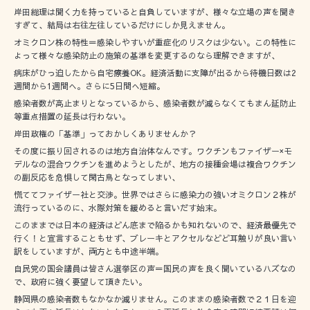
岸田総理は聞く力を持っていると自負していますが、様々な立場の声を聞き
すぎて、結局は右往左往しているだけにしか見えません。
オミクロン株の特性＝感染しやすいが重症化のリスクは少ない。この特性に
よって様々な感染防止の施策の基準を変更するのなら理解できますが、
病床がひっ迫したから自宅療養OK。経済活動に支障が出るから待機日数は2
週間から1週間へ。さらに5日間へ短縮。
感染者数が高止まりとなっているから、感染者数が減らなくてもまん延防止
等重点措置の延長は行わない。
岸田政権の「基準」っておかしくありませんか？
その度に振り回されるのは地方自治体なんです。ワクチンもファイザー×モ
デルなの混合ワクチンを進めようとしたが、地方の接種会場は複合ワクチン
の副反応を危惧して閑古鳥となってしまい、
慌ててファイザー社と交渉。世界ではさらに感染力の強いオミクロン２株が
流行っているのに、水際対策を緩めると言いだす始末。
このままでは日本の経済はどん底まで陥るかも知れないので、経済最優先で
行く！と宣言することもせず、ブレーキとアクセルなどど耳触りが良い言い
訳をしていますが、両方とも中途半端。
自民党の国会議員は皆さん選挙区の声＝国民の声を良く聞いているハズなの
で、政府に強く要望して頂きたい。
静岡県の感染者数もなかなか減りません。このままの感染者数で２１日を迎