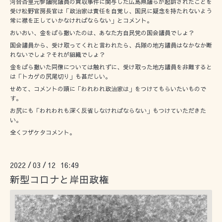
河合杏里元参議院議員の買収事件に関与した広島県議らが起訴されたことを
受け松野官房長官は「政治家は責任を自覚し、国民に疑念を持たれないよう
常に襟を正していかなければならない」とコメント。
おいおい、金をばら撒いたのは、あなた方自民党の国会議員でしょ？
国会議員から、受け取ってくれと言われたら、兵隊の地方議員はなかなか断
れないでしょ？それが組織でしょ？
金をばら撒いた同僚については触れずに、受け取った地方議員を非難すると
は「トカゲの尻尾切り」も甚だしい。
せめて、コメントの頭に「われわれ政治家は」をつけてもらいたいもので
す。
お尻にも「われわれも深く反省しなければならない」もつけていただきた
い。
全くフザケタコメント。
2022
03
12 16:49
/
/
新型コロナと岸田政権