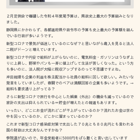
２月定例会で審議した令和４年度尾予算は、県政史上最大の予算組みとなり
ました。
静岡県にかかわらず、各都道府県や政令市の予算も史上最大の予算額を組ん
でいる行政が多いようです。
新型コロナで景気が低迷しているのになぜ？と思いながら歳入を見ると法人
二税がドーンと増えています。
新型コロナや円安で給料が上がらないのに、電気料金・ガソリンはうなぎ上
りに上昇し、野菜やパンも一斉に値上げして生活が苦しくなった。という方
も多いのに、法人税が大幅に税収アップするのって不思議ですよね。
岸田総理も企業の利益を株主配当から社員の給料に回して欲しい。みたいな
発言をしていましたが、春闘でのベアは満額回答の企業も多いようです。→
給料も要求通り上がってる？
さらに新型コロナで旅行を中心とした娯楽（外出）の機会も減っているので
家計の支出は抑えられている＝貯金が増えたとの報道もあります。
いったい、どこにお金が流れどこが干上がっているのか？流れたお金は世の
中を回っているのか、どこかに溜まっているのか？
これまで新型コロナ感染症対策で支出した７０兆とも８０兆円とも言われる
国の財政は大丈夫なんですかね？
参院選が近いので、年金受給者に5000円をばら撒くと言い出しています