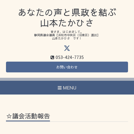
あなたの声と県政を結ぶ
山本たかひさ
皆さま、はじめまして。
静岡県議会議員【浜松市中央区（旧南区）選出】
山本たかひさ です！
053-424-7735
お問い合わせ
MENU
☆議会活動報告