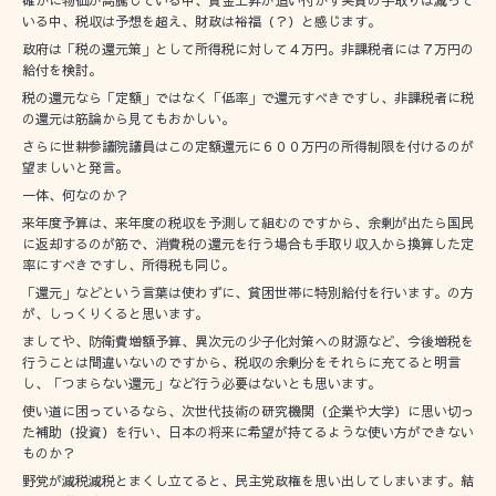
確かに物価が高騰している中、賃金上昇が追い付かず実質の手取りは減って
いる中、税収は予想を超え、財政は裕福（？）と感じます。
政府は「税の還元策」として所得税に対して４万円。非課税者には７万円の
給付を検討。
税の還元なら「定額」ではなく「低率」で還元すべきですし、非課税者に税
の還元は筋論から見てもおかしい。
さらに世耕参議院議員はこの定額還元に６００万円の所得制限を付けるのが
望ましいと発言。
一体、何なのか？
来年度予算は、来年度の税収を予測して組むのですから、余剰が出たら国民
に返却するのが筋で、消費税の還元を行う場合も手取り収入から換算した定
率にすべきですし、所得税も同じ。
「還元」などという言葉は使わずに、貧困世帯に特別給付を行います。の方
が、しっくりくると思います。
ましてや、防衛費増額予算、異次元の少子化対策への財源など、今後増税を
行うことは間違いないのですから、税収の余剰分をそれらに充てると明言
し、「つまらない還元」など行う必要はないとも思います。
使い道に困っているなら、次世代技術の研究機関（企業や大学）に思い切っ
た補助（投資）を行い、日本の将来に希望が持てるような使い方ができない
ものか？
野党が減税減税とまくし立てると、民主党政権を思い出してしまいます。結