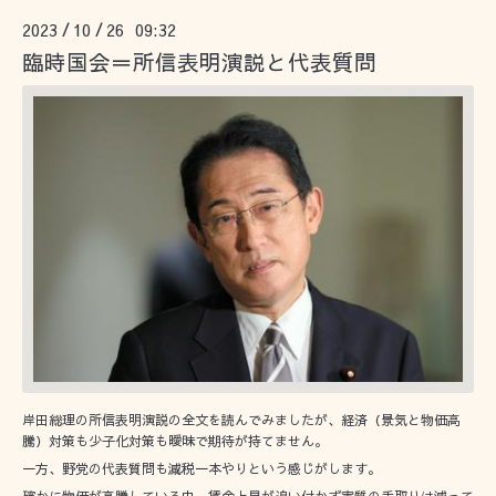
2023
10
26 09:32
/
/
臨時国会＝所信表明演説と代表質問
岸田総理の所信表明演説の全文を読んでみましたが、経済（景気と物価高
騰）対策も少子化対策も曖昧で期待が持てません。
一方、野党の代表質問も減税一本やりという感じがします。