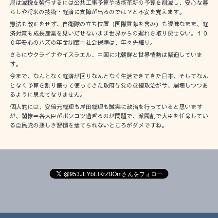
局は減税を強行するには公共工事予算や技術革新の予算を削減し、安心な暮
らしや将来の技術・経済に支障が出るのでは？と不安を覚えます。
憲法も改正をせず、自衛隊の立ち位置（国際貢献を含み）も曖昧なまま、経
済対策も成長産業を見いだせないまま世界からの遅れを取り戻せない。１０
０年安心のハズの年金制度＝社会保障は、年々先細り。
さらにウクライナやイスラエル、中国に北朝鮮と世界情勢は緊迫していま
す。
今まで、なんとなく経済が回りなんとなく生活できてきた日本、そしてなん
となく予算を割り振って使ってきた政府与党の怠慢政治が今、崩壊しつつあ
るように思えてなりません。
個人的には、安倍元総理も岸田総理も誠実に政治を行っていると思います
が、閣僚＝各大臣がポンコツ過ぎるのが問題で、派閥割で大臣を任命してい
る自民党の悪しき習慣を捨てられないところがダメですね。