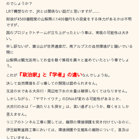
のでしょうか？
LRT構想なので、JRとは関係ない話だと思いますが……
財政が4500億程度の山梨県に1400億円もの投資をする体力があるかは不明
ですが、
国のプロジェクトチームが立ち上がったという事は、実現の可能性は大き
い。
申し訳ないが、富士山が世界遺産だ、南アルプスの自然環境がと騒いでいる
間に
山梨県は観光活用してお金を稼ぐ算段を粛々と進めていたという事でしょ
う。
『政治家』と『学者』の違い
これが
なんでしょうね。
決して自然環境をぶっ壊しての開発は認められません。
生活の水である大井川・周辺地下水の水量は確保しなくてはなりません。
しかしながら、「ヤマトイワナ」のDNAが変わる可能性があるとか、
大井川の水は「一滴たりとも戻せ」は、言い過ぎというか、難くせとしか
思えません。
リニアのトンネル工事に関しては、極限の環境保護を突き付けているのに、
伊豆縦断道路工事においては、環境保護や生態系の維持について、言及は
していません。