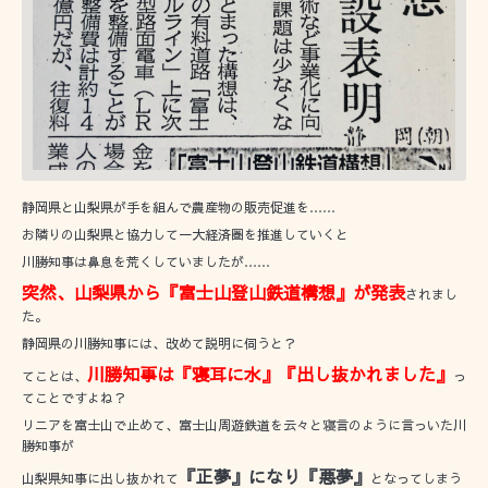
静岡県と山梨県が手を組んで農産物の販売促進を……
お隣りの山梨県と協力して一大経済圏を推進していくと
川勝知事は鼻息を荒くしていましたが……
突然、山梨県から『富士山登山鉄道構想』が発表
されまし
た。
静岡県の川勝知事には、改めて説明に伺うと？
川勝知事は『寝耳に水』『出し抜かれました』
てことは、
っ
てことですよね？
リニアを富士山で止めて、富士山周遊鉄道を云々と寝言のように言っいた川
勝知事が
『正夢』になり『悪夢』
山梨県知事に出し抜かれて
となってしまう