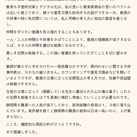
教育も不登校対策とデジタル化は、私の思いと教育委員会の思いのベクトル
は近いと感じており、様々な意見交換も前向きなお話ができる一方、教員の
不祥事＝特に性犯罪については、私と所轄の考え方に相当の誤差を感じる
し、
仲間を守りたい意識も見え隠れすることもあります。
一人・二人の仲間の不祥事をかばうことにより、教員の信頼度が低下するな
らば、９９人の仲間を裏切る結果になるのです。
悪しき犯罪は根絶する。この強い意識を持っていただくことを切に望みま
す。
教師が教え子に手をかけた＝一発免職なのですが、県内のせいに関する不祥
事件数は、なかなか減りません。カウンセリングや意見交換会などを開いて
いるようですが、教員の立場に立った犯罪阻止の考え方では、性癖や窃盗壁
は根絶できません。
生徒の立場に立って（信頼している先生に裏切られた心の傷の重さ）これら
の犯罪を根絶するには？を真剣に検討し実施していくことが必要なのです。
静岡県も職員への人気が低下しており、採用試験の倍率は１，９倍に落ち込
んでいます。東京都を除くと静岡県の職員の給料は日本一高いのに、人が集
まらない。
ここも、徹底的な原因分析がひつようですね。
また脱線しました。