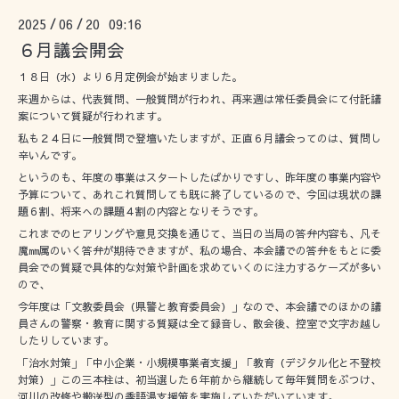
2025
06
20 09:16
/
/
６月議会開会
１８日（水）より６月定例会が始まりました。
来週からは、代表質問、一般質問が行われ、再来週は常任委員会にて付託議
案について質疑が行われます。
私も２４日に一般質問で登壇いたしますが、正直６月議会ってのは、質問し
辛いんです。
というのも、年度の事業はスタートしたばかりですし、昨年度の事業内容や
予算について、あれこれ質問しても既に終了しているので、今回は現状の課
題６割、将来への課題４割の内容となりそうです。
これまでのヒアリングや意見交換を通じて、当日の当局の答弁内容も、凡そ
魔㎜属のいく答弁が期待できますが、私の場合、本会議での答弁をもとに委
員会での質疑で具体的な対策や計画を求めていくのに注力するケーズが多い
ので、
今年度は「文教委員会（県警と教育委員会）」なので、本会議でのほかの議
員さんの警察・教育に関する質疑は全て録音し、散会後、控室で文字お越し
したりしています。
「治水対策」「中小企業・小規模事業者支援」「教育（デジタル化と不登校
対策）」この三本柱は、初当選した６年前から継続して毎年質問をぶつけ、
河川の改修や搬送型の季語湯支援策を実施していただいています。