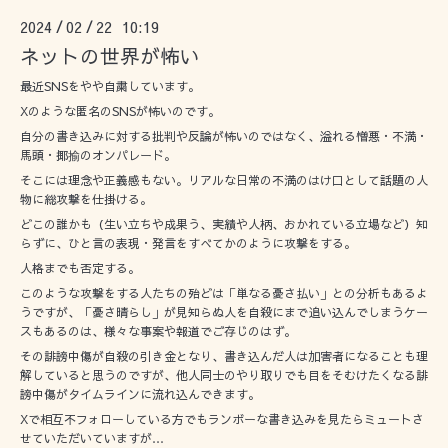
2024
02
22 10:19
/
/
ネットの世界が怖い
最近SNSをやや自粛しています。
Xのような匿名のSNSが怖いのです。
自分の書き込みに対する批判や反論が怖いのではなく、溢れる憎悪・不満・
馬頭・揶揄のオンパレード。
そこには理念や正義感もない。リアルな日常の不満のはけ口として話題の人
物に総攻撃を仕掛ける。
どこの誰かも（生い立ちや成果う、実績や人柄、おかれている立場など）知
らずに、ひと言の表現・発言をすべてかのように攻撃をする。
人格までも否定する。
このような攻撃をする人たちの殆どは「単なる憂さ払い」との分析もあるよ
うですが、「憂さ晴らし」が見知らぬ人を自殺にまで追い込んでしまうケー
スもあるのは、様々な事案や報道でご存じのはず。
その誹謗中傷が自殺の引き金となり、書き込んだ人は加害者になることも理
解していると思うのですが、他人同士のやり取りでも目をそむけたくなる誹
謗中傷がタイムラインに流れ込んできます。
Xで相互不フォローしている方でもランボーな書き込みを見たらミュートさ
せていただいていますが…