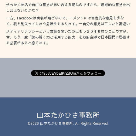
せっかく匿名で自由な意見が言い合える場なのですから、建設的な意見を出
し合えないのかな？
一方、Facebookは実名が殆どなので、コメントには否定的な意見も少な
く、我を見失ってしまう危険性もあります。＝自分の意見は正しいと勘違い
メディアリテラシーという言葉を聞いたのはもう２０年も前のことですが、
今、もう一度「読み解く力と活用する能力」を政府主導で日本国民に啓蒙す
る必要があると感じます。
山本たかひさ事務所
©2026
山本たかひさ事務所
. All Rights Reserved.