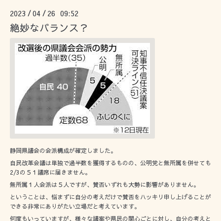
2023
04
26 09:52
/
/
絶妙なバランス？
静岡県議会の会派構成が確定しました。
自民改革会議は単独で過半数を獲得するものの、公明党と無所属を併せても
2/3の５１議席に届きません。
無所属１人会派は５人ですが、賛否いずれも大勢に影響がありません。
ということは、悩まずに自分の考えだけで賛否をハッキリ申し上げることが
できる非常にありがたい立場だと考えています。
何度もいっていますが、様々な議案や県民の関心ごとに対し、自分の考えと