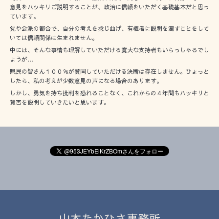
意見をハッキリご説明することが、政治に信頼をいただく基礎基本だと思っ
ています。
党や会派の都合で、自分の考えを捻じ曲げ、有権者に説明を濁すことをして
いては信頼関係は生まれません。
中には、そんな事情も理解していただける寛大な支持者もいらっしゃるでし
ょうが…
県民の皆さん１００％が賛同していただける決断は存在しません。ひょっと
したら、私の考えが少数意見の声になる場合のあります。
しかし、勇気を持ち批判を恐れることなく、これからの４年間もハッキリと
賛否を説明していきたいと思います。
山本たかひさ事務所