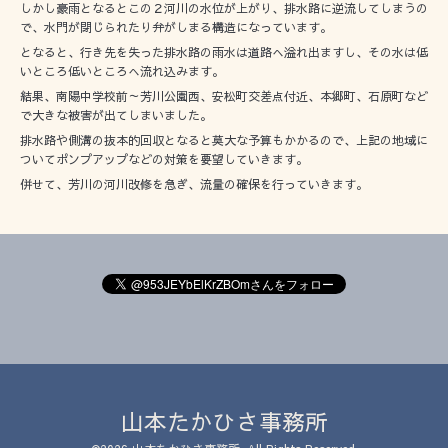
しかし豪雨となるとこの２河川の水位が上がり、排水路に逆流してしまうの
で、水門が閉じられたり弁がしまる構造になっています。
となると、行き先を失った排水路の雨水は道路へ溢れ出ますし、その水は低
いところ低いところへ流れ込みます。
結果、南陽中学校前～芳川公園西、安松町交差点付近、本郷町、石原町など
で大きな被害が出てしまいました。
排水路や側溝の抜本的回収となると莫大な予算もかかるので、上記の地域に
ついてポンプアップなどの対策を要望していきます。
併せて、芳川の河川改修を急ぎ、流量の確保を行っていきます。
山本たかひさ事務所