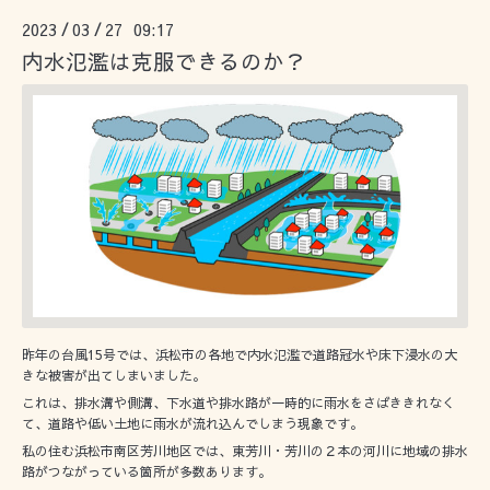
2023
03
27 09:17
/
/
内水氾濫は克服できるのか？
昨年の台風15号では、浜松市の各地で内水氾濫で道路冠水や床下浸水の大
きな被害が出てしまいました。
これは、排水溝や側溝、下水道や排水路が一時的に雨水をさばききれなく
て、道路や低い土地に雨水が流れ込んでしまう現象です。
私の住む浜松市南区芳川地区では、東芳川・芳川の２本の河川に地域の排水
路がつながっている箇所が多数あります。