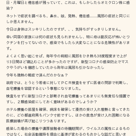
日・月曜日と倦怠感が残っていて、これは、もしかしたらオミクロン株に感
染？
ネットで症状を調べるも、鼻水、咳、発熱、倦怠感……風邪の症状と同じに
しか思えません。
今日は身体はスッキリしたのですが、、、気持ちがすっきりしません。
幸い同居の家族には何の症状も見られませんし、特に母は副反応が怖いとワ
クチンを打ってないので、感染でもしたら大変なことになる危険性がありま
す。
よくよく思い起こせば、毎年今の時期に風邪をひき熱も38度程度まで上が
り3日間ほど寝込むことが多かったのですが、新型コロナの感染防止でマス
クやうがいを徹底していたから昨年は風邪も引かなかったし
今年も微熱の軽症で済んだのかなぁ？
政府では、とうとう若者に対してＰＣＲ検査をせずに医者の問診で判断し、
自宅療養を容認するという事態になりました。
検査もせずに新型コロナと診断され自宅療養ってあまりにも無責任な措置で
すし、２類感染症にしておく意味があるのでしょうか？
ホテル療養の部屋を確保、病床を確保して漫然の受け入れ態勢と言ってきた
のに、どの都道府県もパンク寸前ですし、ほかの救急が受け入れ困難になる
医療崩壊が再び起こりつつあります。
感染した場合の療養や濃厚接触者の待機期間が、ウイルスの属性によるもの
ではなく、社会活動維持を理由に基準が変わるのもおかしな話だと思いま