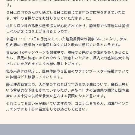
り。
２日は自宅でのんびり過ごし３日に街頭にて新年のご挨拶をさせていただ
き、今年の目標などをお話しさせていただきました。
オミクロン株の急激な感染拡大が心配されており、静岡県でも来週には警戒
レベルが２に引き上げられるようです。
来週11・12・13日に予定をしていた建設委員会の視察も中止になり、気を
引き締めて感染防止を徹底しなくてはと改めて感じているところです。
現在Go Toキャンペーンも開催中で、隣接する県からの往来も多くあること
から、県民の皆様にはくれぐれもご注意をいただき、県内での感染拡大を防
止していただきますようお願い申し上げます。
私も来週には登庁し、医療体制や３回目のワクチンブースター接種について
の体制などを確認してまいります。
経団連の新宴会で、大企業のＴＯＰは今年の景気予測について、概ね上昇と
いう希望的な予測をされていましたが、新型コロナの治療薬の開発と国内生
産による十分な供給が景気を左右する要因になると思います。
それにしても寒い日が続いていますので、コロナはもちろん、風邪やインフ
ルエンザにも十分に留意をしてお過ごしください。