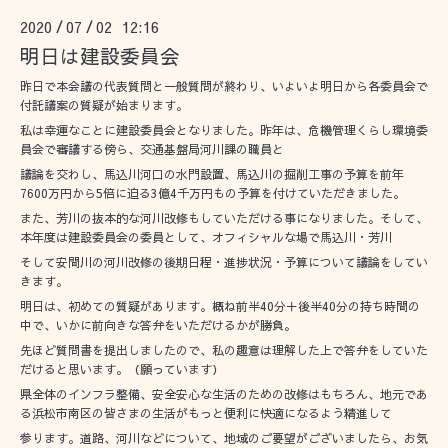
2020
07
02 12:16
/
/
明日は建設委員会
昨日で本会議の代表質問と一般質問が終わり、いよいよ明日から各委員会で
付託議案の質疑が始まります。
私は幸運なことに建設委員会となりました。昨年は、危機管理くらし環境委
員会で審議する傍ら、交通基盤局河川課の職員と
議論を交わし、馬込川河口の水門設置、馬込川の掘削工事の予算を前年
7600万円から5倍に迫る3億4千万円もの予算を付けていただきました。
また、芳川の抜本的な河川改修もしていただける事になりました。そして、
本年度は建設委員会の委員として、オフィシャルな場で馬込川・芳川
そして安間川の河川改修の後期日程・進捗状況・予算について議論をしてい
きます。
明日は、初めての質疑があります。概ね前半40分＋後半40分の持ち時間の
中で、いかに前向きな答弁をいただけるかが勝負。
先ほど質問書を提出しましたので、私の趣意は理解した上で答弁をしていた
だけると思います。（願っています）
県全体のインフラ整備、安全安心な生活のための改修はもちろん、地元であ
る浜松市南区の皆さまの生活がもっと便利に快適になるよう精進して
参ります。道路、河川などについて、地域のご要望がございましたら、お気