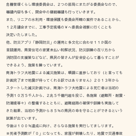
危機管理くらし環境委員会は、２つの部局にまたがる委員会なので、
審議内容も多く、閉会中の継続審議も行っていきます。
また、リニアの水利用・環境保護も委員会所轄の案件であることから、
１２月議会までに、工事予定現場の￥へ委員会視察に行くことも
決定いたしました。
他、防災アプリ「静岡防災」の運用と多文化に合わせ１１か国の
言語運用、県営住宅の家賃未払い和解状況、防災訓練の在り方から
消防団の支援策などなど、県民の皆さんが安全安心して暮らすことが
できるよう、施策を練っています。
南海トラフ大地震による減災施策は、順調に進捗しており（と言っても
計画完了まで地震が待ってくれる訳ではありません）２０１３年から
スタートした減災計画では、南海トラフ大地震による死亡者は当初の
予測１０万５千人から、２兆５千億円超を投じ、各施策（避難所・耐震・
防潮堤等々）の整備するとともに、避難経路の確保や訓練も実施して
きた結果、当初の予測から８５％の県民の命を守ることができるという
試算が出ています。
今後は１００％達成に向け、さらなる施策を実行してましります。
※死者予測数が「０」になっても、家屋が倒壊したり、地震で交通事故