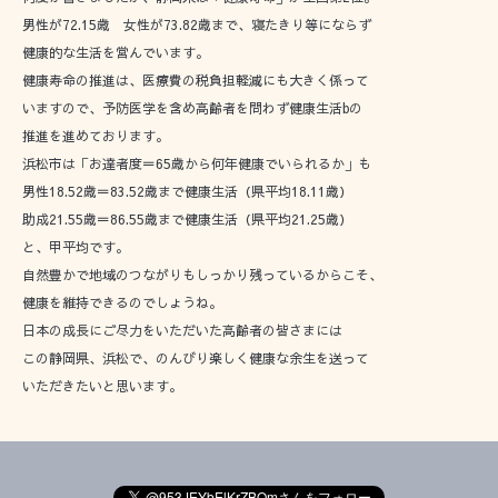
男性が72.15歳 女性が73.82歳まで、寝たきり等にならず
健康的な生活を営んでいます。
健康寿命の推進は、医療費の税負担軽減にも大きく係って
いますので、予防医学を含め高齢者を問わず健康生活bの
推進を進めております。
浜松市は「お達者度＝65歳から何年健康でいられるか」も
男性18.52歳＝83.52歳まで健康生活（県平均18.11歳）
助成21.55歳＝86.55歳まで健康生活（県平均21.25歳）
と、甲平均です。
自然豊かで地域のつながりもしっかり残っているからこそ、
健康を維持できるのでしょうね。
日本の成長にご尽力をいただいた高齢者の皆さまには
この静岡県、浜松で、のんびり楽しく健康な余生を送って
いただきたいと思います。