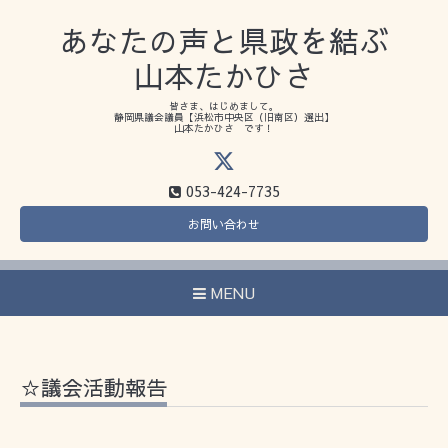
あなたの声と県政を結ぶ
山本たかひさ
皆さま、はじめまして。
静岡県議会議員【浜松市中央区（旧南区）選出】
山本たかひさ です！
053-424-7735
お問い合わせ
MENU
☆議会活動報告