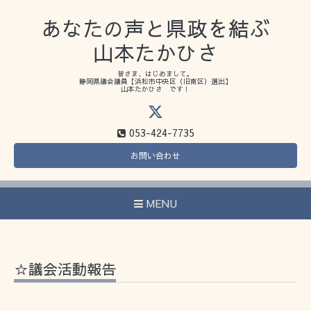
あなたの声と県政を結ぶ
山本たかひさ
皆さま、はじめまして。
静岡県議会議員【浜松市中央区（旧南区）選出】
山本たかひさ です！
053-424-7735
お問い合わせ
MENU
☆議会活動報告