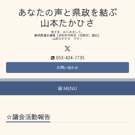
あなたの声と県政を結ぶ
山本たかひさ
皆さま、はじめまして。
静岡県議会議員【浜松市中央区（旧南区）選出】
山本たかひさ です！
053-424-7735
お問い合わせ
MENU
☆議会活動報告