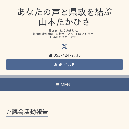
あなたの声と県政を結ぶ
山本たかひさ
皆さま、はじめまして。
静岡県議会議員【浜松市中央区（旧南区）選出】
山本たかひさ です！
053-424-7735
お問い合わせ
MENU
☆議会活動報告