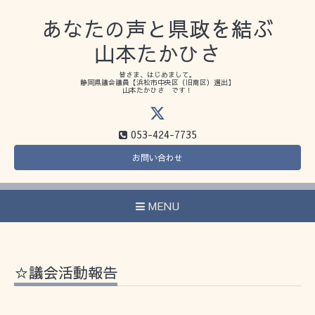
あなたの声と県政を結ぶ
山本たかひさ
皆さま、はじめまして。
静岡県議会議員【浜松市中央区（旧南区）選出】
山本たかひさ です！
053-424-7735
お問い合わせ
MENU
☆議会活動報告